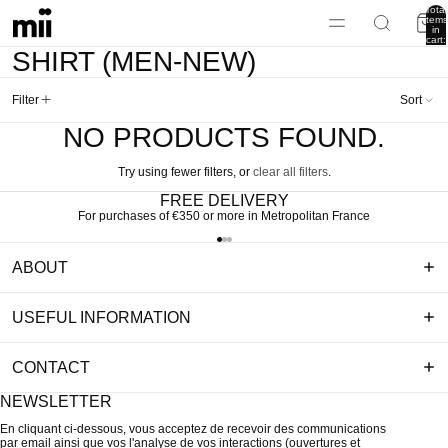
Total
items
in
cart:
0
SHIRT (MEN-NEW)
Filter
Sort
NO PRODUCTS FOUND.
Try using fewer filters, or
clear all filters
.
FREE DELIVERY
For purchases of €350 or more in Metropolitan France
ABOUT
USEFUL INFORMATION
CONTACT
NEWSLETTER
En cliquant ci-dessous, vous acceptez de recevoir des communications
par email ainsi que vos l'analyse de vos interactions (ouvertures et