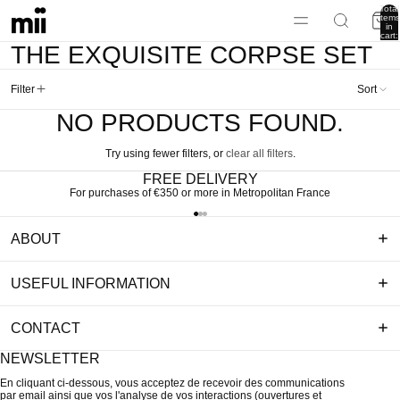
Total
items
in
cart:
0
THE EXQUISITE CORPSE SET
Filter
Sort
NO PRODUCTS FOUND.
Try using fewer filters, or
clear all filters
.
FREE DELIVERY
For purchases of €350 or more in Metropolitan France
ABOUT
USEFUL INFORMATION
CONTACT
NEWSLETTER
En cliquant ci-dessous, vous acceptez de recevoir des communications
par email ainsi que vos l'analyse de vos interactions (ouvertures et